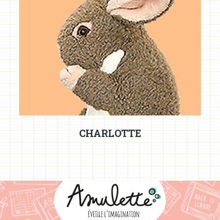
CHARLOTTE