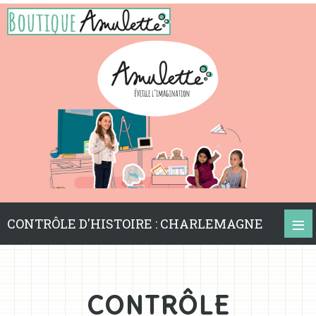
≡
CONTRÔLE D'HISTOIRE : CHARLEMAGNE
CONTRÔLE