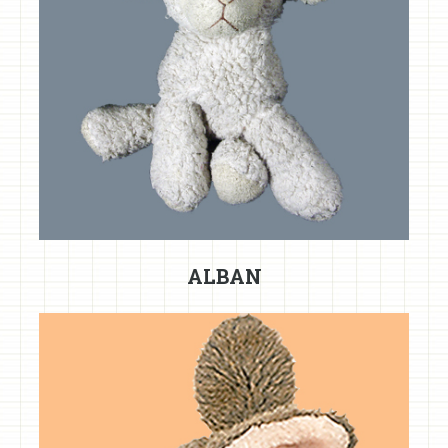
ALBAN